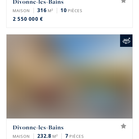
Divonne-les-Bains
316
10
MAISON
M²
PIÈCES
2 550 000 €
Divonne-les-Bains
232.8
7
MAISON
M²
PIÈCES