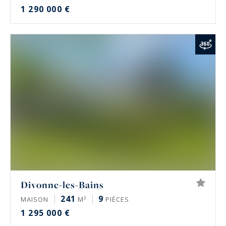
1 290 000 €
Divonne-les-Bains
241
9
MAISON
M²
PIÈCES
1 295 000 €