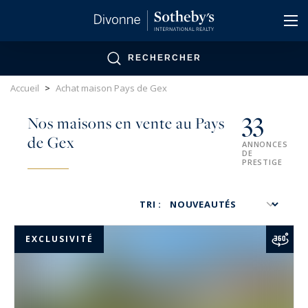
Panneau de gestion des cookies
RECHERCHER
Accueil
>
Achat maison Pays de Gex
33
Nos maisons en vente au Pays
de Gex
ANNONCES
DE
PRESTIGE
TRI :
EXCLUSIVITÉ