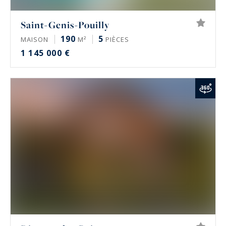
Saint-Genis-Pouilly
190
5
MAISON
M²
PIÈCES
1 145 000 €