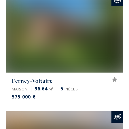
Ferney-Voltaire
96.64
5
MAISON
M²
PIÈCES
575 000 €