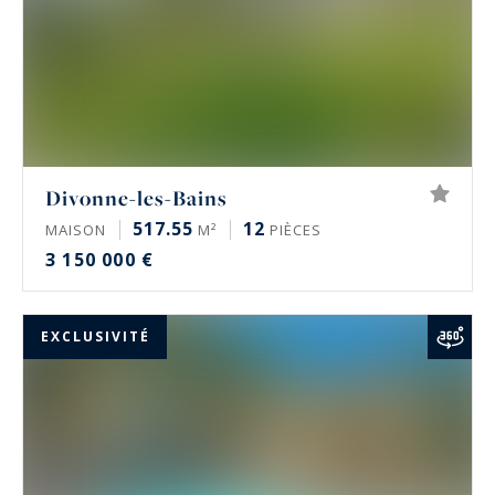
Divonne-les-Bains
517.55
12
MAISON
M²
PIÈCES
3 150 000 €
EXCLUSIVITÉ