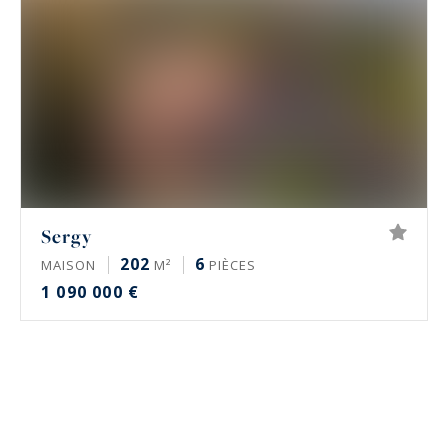
Sergy
202
6
MAISON
M²
PIÈCES
1 090 000 €