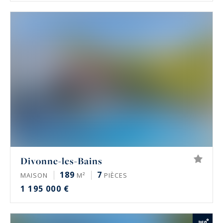
Divonne-les-Bains
189
7
MAISON
M²
PIÈCES
1 195 000 €