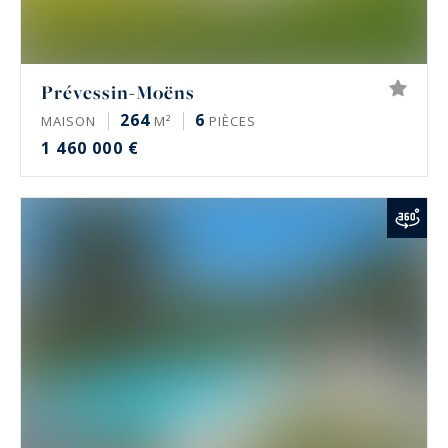
Prévessin-Moëns
264
6
MAISON
M²
PIÈCES
1 460 000 €