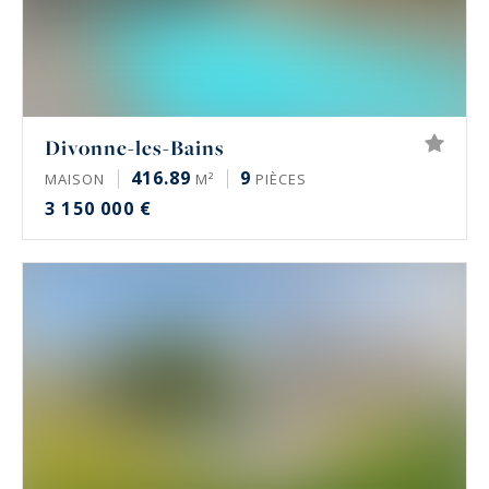
Divonne-les-Bains
416.89
9
MAISON
M²
PIÈCES
3 150 000 €