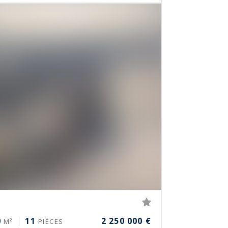
0
11
2 250 000 €
M²
PIÈCES