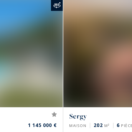
 exigeante et contribue à la solidité du marché
e Jura, sérénité résidentielle et proximité immédiate de
lliant discrétion, accessibilité et potentiel patrimonial.
Sergy
1 145 000 €
202
6
MAISON
M²
PIÈC