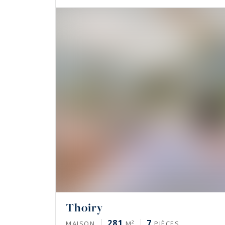
Thoiry
281
7
MAISON
M²
PIÈCES