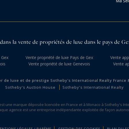
Ma Sél
dans la vente de propriétés de luxe dans le pays de G
e Gex
Vente propriété de luxe Pays de Gex
Vente app
ois
Vente propriété de luxe Genevois
Vente a
er de luxe et de prestige Sotheby's International Realty France
Sotheby's Auction House
Sotheby's International Realty
 est une marque déposée licenciée en France et à Monaco à Sotheby's Inte
que agence est une entreprise indépendante exploitée de façon auton
ENTIONS LÉGALES / BARÈME
GESTION DES COOKIES
PLAN DU SI