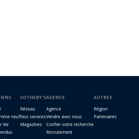
BIENS
SOTHEBY'S
AGENCE
AUTRES
r
Réseau
Agence
Région
amme neuf
Nos services
Vendre avec nous
Partenaires
e Vie
Magazines
Confier votre recherche
vendus
Recrutement