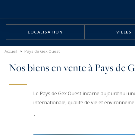
Panneau de gestion des cookies
LOCALISATION
VILLES
Accueil
>
Pays de Gex Ouest
Nos biens en vente à Pays de 
Le Pays de Gex Ouest incarne aujourd’hui un
internationale, qualité de vie et environneme
À quelques minutes seulement de la frontière
unique, porté notamment par la présence du C