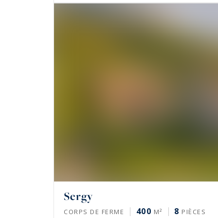
Sergy
400
8
CORPS DE FERME
M²
PIÈCES