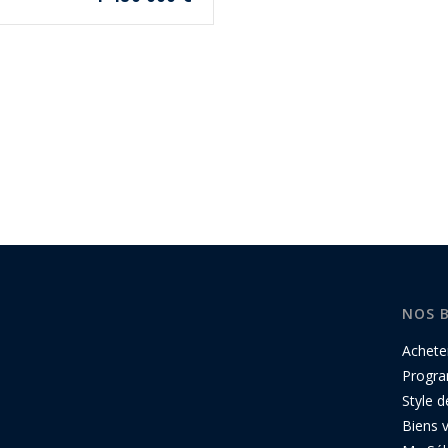
NOS 
Achete
Progr
Style d
Biens 