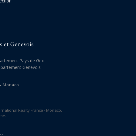
ection
ex et Genevois
artement Pays de Gex
ppartement Genevois
 & Monaco
rnational Realty France - Monaco.
ome.
TE