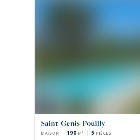
dimension internationale attire une clientèle
immobilier local. Entre paysages ouverts sur l
Genève, le secteur offre un cadre de vie rare, a
Saint-Genis-Pouilly
190
5
MAISON
M²
PIÈCES