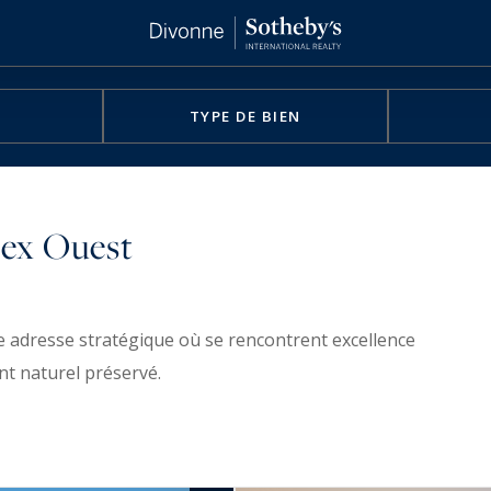
TYPE DE BIEN
Gex Ouest
e adresse stratégique où se rencontrent excellence
nt naturel préservé.
 suisse, ce territoire bénéficie d’un rayonnement
ERN, véritable pôle d’attractivité mondiale. Cette