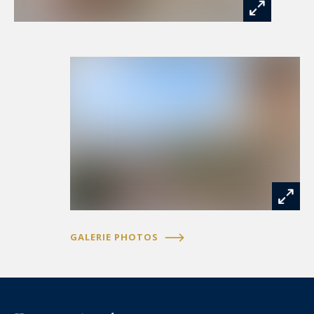
environnement résidentiel prisé et préservé, à
proximité des écoles internationales et des
commodités.
Un investissement patrimonial de premier ordre
Ce programme neuf représente une
opportunité rare pour une résidence principale,
secondaire ou un investissement patrimonial
sécurisé dans un secteur à forte attractivité
internationale.
Prix : à partir d’environ 320 000 € jusqu’à environ
900 000 € + (selon typologies et prestations)
Livraison prévisionnelle : 2ᵉ trimestre 2028
GALERIE PHOTOS
L’excellence d’un art de vivre contemporain
Plus qu’une résidence, ce programme incarne
une vision moderne du luxe : discrète, élégante
et profondément connectée à son