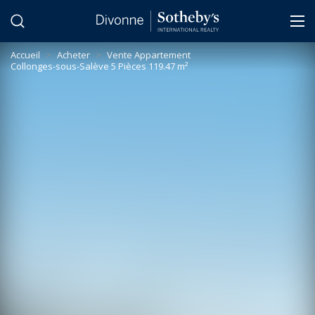
Panneau de gestion des cookies
Accueil
>
Acheter
>
Vente Appartement
Collonges-sous-Salève 5 Pièces 119.47 m²