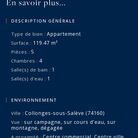
En savoir plus...
environnement.
Dossier complet, plans et accompagnement
DESCRIPTION GÉNÉRALE
personnalisé sur demande.
DIVONNE SOTHEBY'S INTERNATIONAL REALTY,
Appartement
Type de bien :
votre expert dans la vente de propriétés de luxe
119.47 m²
Surface :
dans le Pays de Gex et le Genevois (Grand
5
Pièces :
Genève).
4
Chambres :
Géorisques : Les informations sur les risques
1
Salle(s) de bain :
auxquels ce bien est exposé sont disponibles sur
1
Salle(s) d'eau :
www.georisques.gouv.fr
Les informations sur les risques auxquels ce
ENVIRONNEMENT
bien est exposé sont disponibles sur :
Collonges-sous-Salève (74160)
Ville :
www.georisques.gouv.fr
sur campagne
,
sur cours d'eau
,
sur
Vue :
montagne
,
dégagée
Centre commercial
,
Centre ville
A proximité :