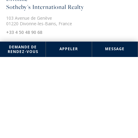
Sotheby's International Realty
103 Avenue de Genève
01220 Divonne-les-Bains, France
+33 4 50 48 90 68
DEMANDE DE
APPELER
MESSAGE
RENDEZ-VOUS
Les informations recueillies sur ce formulaire sont enregistrées dans un
fichier informatisé par la société Divonne Sotheby's International Realty
pour la gestion et le suivi de votre demande. Conformément à la loi
"Informatique et liberté", vous pouvez exercer votre droit d'accès aux
données vous concernant et les faire rectifier en contactant : Divonne
Sotheby's International Realty, correspondant : "Informatique et
libertés" 103 Avenue de Genève 01220 Divonne-les-Bains ou à
contact@divonnesothebysrealty.com
, en précisant dans l'objet du
courrier "Droit des personnes" et en joignant la copie de votre
justificatif d'identité.
¹ Nous vous informons de l’existence de la liste d'opposition au
démarchage téléphonique "BLOCTEL" sur laquelle vous pouvez vous
inscrire (
bloctel.gouv.fr
).