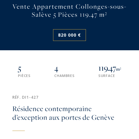
Vente Appartement Collonges-sous-
Salève 5 Pièces 119.47 m²
820 000 €
5
4
119.47
m²
PIÈCES
CHAMBRES
SURFACE
RÉF. DI1-427
Résidence contemporaine
d’exception aux portes de Genève